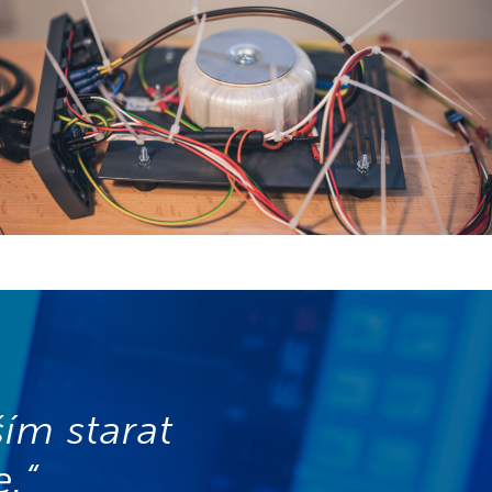
ím starat
e.“