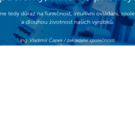
e tedy důraz na funkčnost, intuitivní ovládání, spole
a dlouhou životnost našich výrobků.
Ing. Vladimír Čapek / zakladatel společnosti
+420 387 994 664
ktní doba: