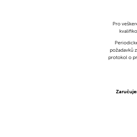
Pro veškeré
kvalifik
Periodick
požadavků z
protokol o p
Zaručuje