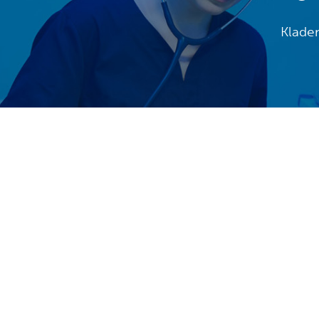
Kladem
KONTAKTY
Konta
Sídlo společnosti