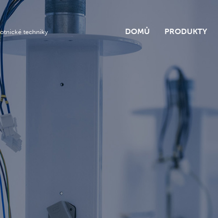
DOMŮ
PRODUKTY
otnické techniky