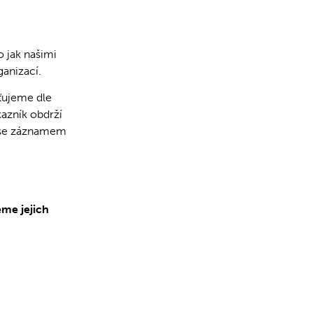
o jak našimi
ganizací.
ťujeme dle
azník obdrží
u se záznamem
me jejich