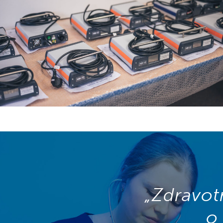
„Zdravot
o 