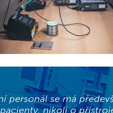
ní personál se má předevš
pacienty, nikoli o přístroj